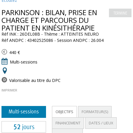
Ecoutez
PARKINSON : BILAN, PRISE EN
TERMINE
CHARGE ET PARCOURS DU
PATIENT EN KINÉSITHÉRAPIE
Réf INK : 26DEL08B - Thème : ATTEINTES NEURO
Réf ANDPC : 43402525086 - Session ANDPC : 26.004
440 €
Multi-sessions
Valorisable au titre du DPC
IMPRIMER
Multi-sessions
OBJECTIFS
FORMATEUR(S)
FINANCEMENT
DATES / LIEUX
52
jours