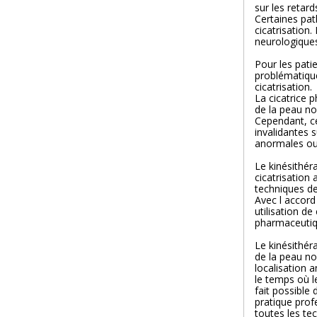
sur les retard
Certaines pat
cicatrisation.
neurologiques
Pour les pati
problématique
cicatrisation.
La cicatrice p
de la peau no
Cependant, ce
invalidantes s
anormales ou
Le kinésithér
cicatrisation
techniques de
Avec l accord
utilisation d
pharmaceutiq
Le kinésithéra
de la peau nor
localisation 
le temps où le
fait possible 
pratique prof
toutes les te