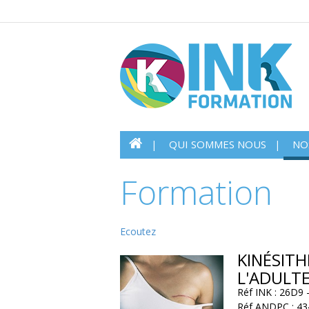
QUI SOMMES NOUS
NO
Formation
Ecoutez
KINÉSITH
L'ADULT
Réf INK : 26D9
Réf ANDPC : 43