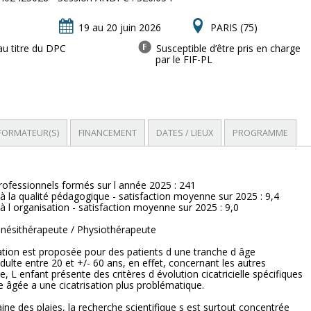
19 au 20 juin 2026
PARIS (75)
au titre du DPC
Susceptible d’être pris en charge
par le FIF-PL
FORMATEUR(S)
FINANCEMENT
DATES / LIEUX
PROGRAMME
ofessionnels formés sur l année 2025 : 241
 à la qualité pédagogique - satisfaction moyenne sur 2025 : 9,4
 à l organisation - satisfaction moyenne sur 2025 : 9,0
Kinésithérapeute / Physiothérapeute
tion est proposée pour des patients d une tranche d âge
adulte entre 20 et +/- 60 ans, en effet, concernant les autres
, L enfant présente des critères d évolution cicatricielle spécifiques
e âgée a une cicatrisation plus problématique.
ne des plaies, la recherche scientifique s est surtout concentrée