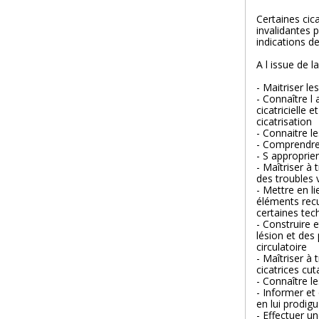
Certaines cic
invalidantes p
indications d
A l issue de l
- Maitriser l
- Connaître l
cicatricielle 
cicatrisation
- Connaitre l
- Comprendre
- S approprier
- Maîtriser à 
des troubles v
- Mettre en li
éléments recue
certaines tec
- Construire 
lésion et des 
circulatoire
- Maîtriser à 
cicatrices cu
- Connaître l
- Informer et
en lui prodig
- Effectuer u