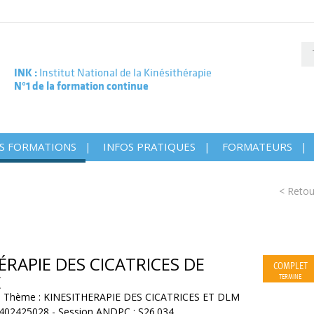
INK :
Institut National de la Kinésithérapie
N°1 de la formation continue
S FORMATIONS
INFOS PRATIQUES
FORMATEURS
< Retou
ÉRAPIE DES CICATRICES DE
COMPLET
E
TERMINE
 - Thème : KINESITHERAPIE DES CICATRICES ET DLM
402425028 - Session ANDPC : S26.034