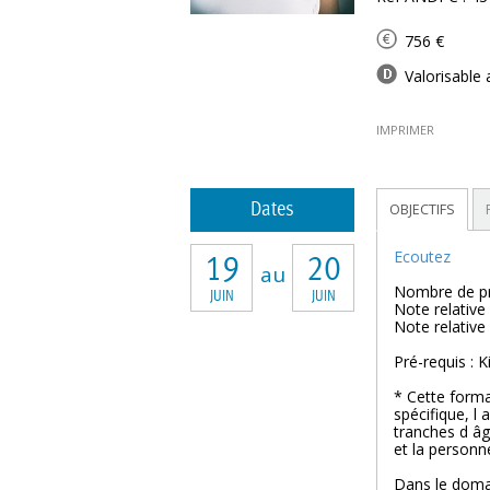
756 €
Valorisable 
IMPRIMER
Dates
OBJECTIFS
Ecoutez
19
20
au
Nombre de pr
JUIN
JUIN
Note relative
Note relative
Pré-requis : 
* Cette forma
spécifique, l 
tranches d âge
et la personn
Dans le domai