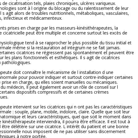
s de cicatrisation tels, plaies chroniques, ulcères variqueux.
hologies sont à l origine du blocage ou du ralentissement de leur
 Il s agit alors de troubles nutritionnels, métaboliques, vasculaires,
, infectieux et médicamenteux.
ents prises en charge par les masseurs-kinésithérapeutes, la
 cicatricielle peut être multiple et concerne surtout les excès de
hysiologique tend à se rapprocher le plus possible du tissu initial et
rmale même si la restauration ad integrum ne se fait jamais.
rtaines cicatrices ne régressent pas spontanément et peuvent être
ur les plans fonctionnels et esthétiques. Il s agit de cicatrices
 pathologiques.
apeute doit connaître le mécanisme de l installation d une
 anormale pour pouvoir indiquer et surtout contre-indiquer certaines
 prise en charge, qu elles soient manuelles ou mécaniques.
 du médecin, Il peut également avoir un rôle de conseil sur l
e certains dispositifs compressifs et de certaines crèmes
ues.
peute intervient sur les cicatrices qui n ont pas les caractéristiques
male : souple, plane, mobile, indolore, claire. Quelle que soit leur
anatomique et leurs caractéristiques, quel que soit le moment dans
 kinésithérapeute interviendra, il pourra être efficace. Il est tout à
d être délétère sur une cicatrice. L intérêt du patient et une bonne
essionnelle nous imposent de ne pas utiliser sans discernement
chniques à notre portée.