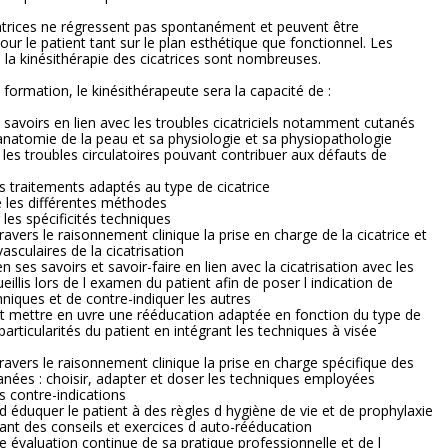
atrices ne régressent pas spontanément et peuvent être
our le patient tant sur le plan esthétique que fonctionnel. Les
e la kinésithérapie des cicatrices sont nombreuses.
a formation, le kinésithérapeute sera la capacité de :
es savoirs en lien avec les troubles cicatriciels notamment cutanés
 anatomie de la peau et sa physiologie et sa physiopathologie
et les troubles circulatoires pouvant contribuer aux défauts de
es traitements adaptés au type de cicatrice
 les différentes méthodes
 les spécificités techniques
travers le raisonnement clinique la prise en charge de la cicatrice et
asculaires de la cicatrisation
en ses savoirs et savoir-faire en lien avec la cicatrisation avec les
illis lors de l examen du patient afin de poser l indication de
hniques et de contre-indiquer les autres
et mettre en uvre une rééducation adaptée en fonction du type de
particularités du patient en intégrant les techniques à visée
travers le raisonnement clinique la prise en charge spécifique des
tanées : choisir, adapter et doser les techniques employées
es contre-indications
 d éduquer le patient à des règles d hygiène de vie et de prophylaxie
uant des conseils et exercices d auto-rééducation
ne évaluation continue de sa pratique professionnelle et de l