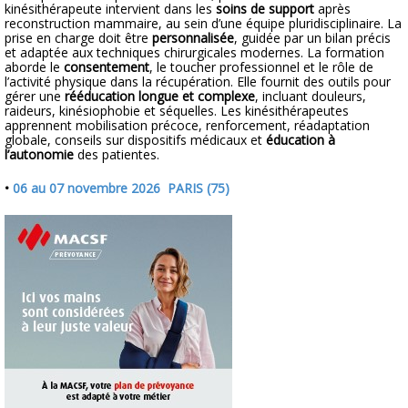
kinésithérapeute intervient dans les
soins de support
après
reconstruction mammaire, au sein d’une équipe pluridisciplinaire. La
prise en charge doit être
personnalisée
, guidée par un bilan précis
et adaptée aux techniques chirurgicales modernes. La formation
aborde le
consentement
, le toucher professionnel et le rôle de
l’activité physique dans la récupération. Elle fournit des outils pour
gérer une
rééducation longue et complexe
, incluant douleurs,
raideurs, kinésiophobie et séquelles. Les kinésithérapeutes
apprennent mobilisation précoce, renforcement, réadaptation
globale, conseils sur dispositifs médicaux et
éducation à
l’autonomie
des patientes.
•
06 au 07 novembre 2026 PARIS (75)