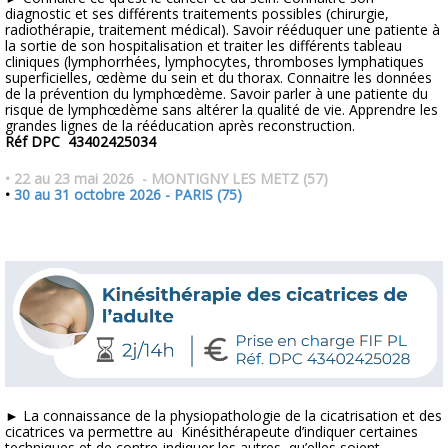
diagnostic et ses différents traitements possibles (chirurgie,
radiothérapie, traitement médical). Savoir rééduquer une patiente à
la sortie de son hospitalisation et traiter les différents tableau
cliniques (lymphorrhées, lymphocytes, thromboses lymphatiques
superficielles, œdème du sein et du thorax. Connaitre les données
de la prévention du lymphœdème. Savoir parler à une patiente du
risque de lymphœdème sans altérer la qualité de vie. Apprendre les
grandes lignes de la rééducation après reconstruction.
Réf DPC 43402425034
• 22 au 23 mai 2026 - MONTIGNY LES METZ (57)
•
30 au 31 octobre 2026 - PARIS (75)
► La connaissance de la physiopathologie de la cicatrisation et des
cicatrices va permettre au Kinésithérapeute d’indiquer certaines
techniques et de contre-indiquer les autres, qu’elles soient