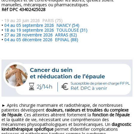
manuelles, mécaniques ou pharmaceutiques.
Réf DPC 43402425028
•
19 au 20 juin 2026 PARIS (75)
•
04 au 05 septembre 2026 NANCY (54)
•
18 au 19 septembre 2026 TOULOUSE (31)
•
27 au 28 novembre 2026 ARRAS (62)
•
04 au 05 décembre 2026 EPINAL (88)
►
Après chirurgie mammaire et radiothérapie, de nombreuses
patientes développent
douleurs, raideurs et troubles du complexe
de l’épaule
. Ces atteintes altèrent fortement la
fonction de l’épaule
et la qualité de vie, nécessitant une compréhension des
mécanismes physiopathologiques et biomécaniques. Un
diagnostic
kinésithérapique spécifique
permet d’identifier complications
précoces et pathologies tardives comme le
syndrome