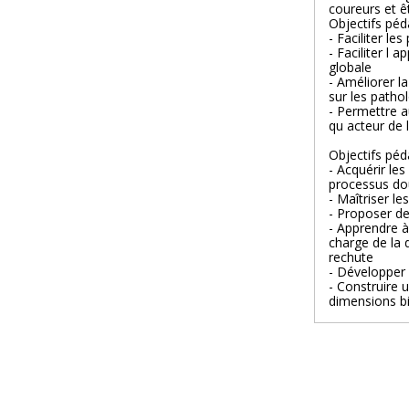
coureurs et êt
Objectifs pé
- Faciliter l
- Faciliter l 
globale
- Améliorer l
sur les pathol
- Permettre a
qu acteur de 
Objectifs péd
- Acquérir le
processus do
- Maîtriser le
- Proposer de
- Apprendre à
charge de la 
rechute
- Développer 
- Construire 
dimensions b