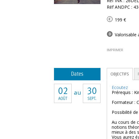
Réf INK : 26D
Réf ANDPC : 43
199 €
Valorisable 
IMPRIMER
Dates
OBJECTIFS
Ecoutez
02
30
au
Prérequis : K
AOÛT
SEPT.
Formateur : C
Possibilité de
Au cours de 
notions théor
mieux à des s
Vous aurez ég