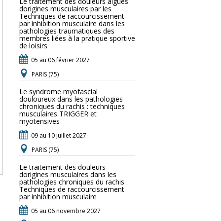
Le traitement des douleurs aigues
dorigines musculaires par les
Techniques de raccourcissement
par inhibition musculaire dans les
pathologies traumatiques des
membres liées à la pratique sportive
de loisirs
05 au 06 février 2027
PARIS (75)
Le syndrome myofascial
douloureux dans les pathologies
chroniques du rachis : techniques
musculaires TRIGGER et
myotensives
09 au 10 juillet 2027
PARIS (75)
Le traitement des douleurs
dorigines musculaires dans les
pathologies chroniques du rachis :
Techniques de raccourcissement
par inhibition musculaire
05 au 06 novembre 2027