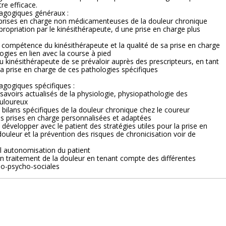
re efficace.
dagogiques généraux :
es prises en charge non médicamenteuses de la douleur chronique
appropriation par le kinésithérapeute, d une prise en charge plus
a compétence du kinésithérapeute et la qualité de sa prise en charge
ogies en lien avec la course à pied
u kinésithérapeute de se prévaloir auprès des prescripteurs, en tant
la prise en charge de ces pathologies spécifiques
agogiques spécifiques :
s savoirs actualisés de la physiologie, physiopathologie des
uloureux
s bilans spécifiques de la douleur chronique chez le coureur
s prises en charge personnalisées et adaptées
 développer avec le patient des stratégies utiles pour la prise en
douleur et la prévention des risques de chronicisation voir de
l autonomisation du patient
un traitement de la douleur en tenant compte des différentes
io-psycho-sociales