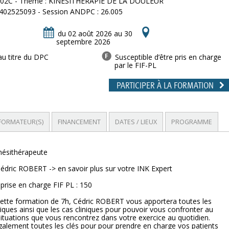
EL02C - Thème : KINESITHERAPIE DE LA DOULEUR
402525093 - Session ANDPC : 26.005
du 02 août 2026 au 30
septembre 2026
au titre du DPC
Susceptible d’être pris en charge
par le FIF-PL
PARTICIPER À LA FORMATION
FORMATEUR(S)
FINANCEMENT
DATES / LIEUX
PROGRAMME
inésithérapeute
édric ROBERT -> en savoir plus sur votre INK Expert
 prise en charge FIF PL : 150
cette formation de 7h, Cédric ROBERT vous apportera toutes les
iques ainsi que les cas cliniques pour pouvoir vous confronter au
ituations que vous rencontrez dans votre exercice au quotidien.
alement toutes les clés pour pour prendre en charge vos patients