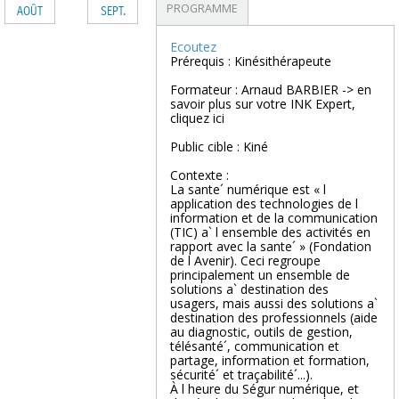
PROGRAMME
AOÛT
SEPT.
Ecoutez
Prérequis : Kinésithérapeute
Formateur : Arnaud BARBIER -> en
savoir plus sur votre INK Expert,
cliquez ici
Public cible : Kiné
Contexte :
La sante´ numérique est « l
application des technologies de l
information et de la communication
(TIC) a` l ensemble des activités en
rapport avec la sante´ » (Fondation
de l Avenir). Ceci regroupe
principalement un ensemble de
solutions a` destination des
usagers, mais aussi des solutions a`
destination des professionnels (aide
au diagnostic, outils de gestion,
télésanté´, communication et
partage, information et formation,
sécurité´ et traçabilité´...).
À l heure du Ségur numérique, et