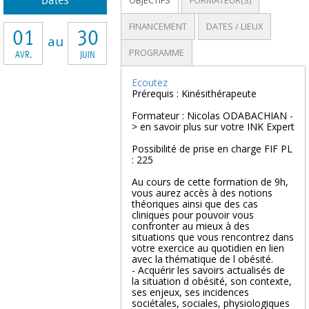
Dates
OBJECTIFS
FORMATEUR(S)
FINANCEMENT
DATES / LIEUX
01
30
au
PROGRAMME
AVR.
JUIN
Ecoutez
Prérequis : Kinésithérapeute
Formateur : Nicolas ODABACHIAN -
> en savoir plus sur votre INK Expert
Possibilité de prise en charge FIF PL
: 225
Au cours de cette formation de 9h,
vous aurez accès à des notions
théoriques ainsi que des cas
cliniques pour pouvoir vous
confronter au mieux à des
situations que vous rencontrez dans
votre exercice au quotidien en lien
avec la thématique de l obésité.
- Acquérir les savoirs actualisés de
la situation d obésité, son contexte,
ses enjeux, ses incidences
sociétales, sociales, physiologiques