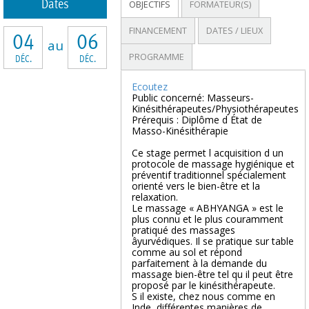
Dates
OBJECTIFS
FORMATEUR(S)
FINANCEMENT
DATES / LIEUX
04
06
au
PROGRAMME
DÉC.
DÉC.
Ecoutez
Public concerné: Masseurs-
Kinésithérapeutes/Physiothérapeutes
Prérequis : Diplôme d État de
Masso-Kinésithérapie
Ce stage permet l acquisition d un
protocole de massage hygiénique et
préventif traditionnel spécialement
orienté vers le bien-être et la
relaxation.
Le massage « ABHYANGA » est le
plus connu et le plus couramment
pratiqué des massages
âyurvédiques. Il se pratique sur table
comme au sol et répond
parfaitement à la demande du
massage bien-être tel qu il peut être
proposé par le kinésithérapeute.
S il existe, chez nous comme en
Inde, différentes manières de