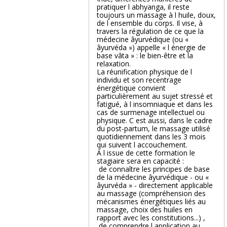
pratiquer l abhyanga, il reste
toujours un massage à l huile, doux,
de l ensemble du corps. Il vise, à
travers la régulation de ce que la
médecine âyurvédique (ou «
âyurvéda ») appelle « l énergie de
base vâta » : le bien-être et la
relaxation.
La réunification physique de l
individu et son recentrage
énergétique convient
particulièrement au sujet stressé et
fatigué, à l insomniaque et dans les
cas de surmenage intellectuel ou
physique. C est aussi, dans le cadre
du post-partum, le massage utilisé
quotidiennement dans les 3 mois
qui suivent l accouchement.
À l issue de cette formation le
stagiaire sera en capacité :
 de connaître les principes de base
de la médecine âyurvédique - ou «
âyurvéda » - directement applicable
au massage (compréhension des
mécanismes énergétiques liés au
massage, choix des huiles en
rapport avec les constitutions...) ,
 de comprendre l application au