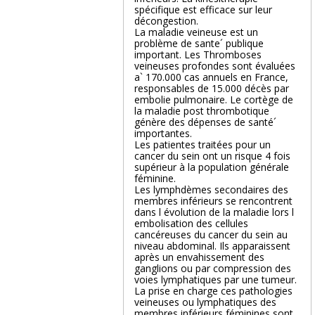
spécifique est efficace sur leur
décongestion.
La maladie veineuse est un
problème de sante´ publique
important. Les Thromboses
veineuses profondes sont évaluées
a` 170.000 cas annuels en France,
responsables de 15.000 décès par
embolie pulmonaire. Le cortège de
la maladie post thrombotique
génère des dépenses de santé´
importantes.
Les patientes traitées pour un
cancer du sein ont un risque 4 fois
supérieur à la population générale
féminine.
Les lymphdèmes secondaires des
membres inférieurs se rencontrent
dans l évolution de la maladie lors l
embolisation des cellules
cancéreuses du cancer du sein au
niveau abdominal. Ils apparaissent
après un envahissement des
ganglions ou par compression des
voies lymphatiques par une tumeur.
La prise en charge ces pathologies
veineuses ou lymphatiques des
membres inférieurs féminines sont