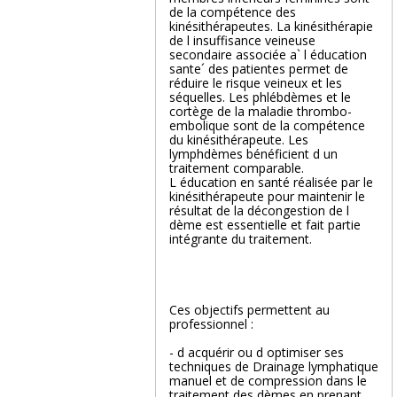
de la compétence des
kinésithérapeutes. La kinésithérapie
de l insuffisance veineuse
secondaire associée a` l éducation
sante´ des patientes permet de
réduire le risque veineux et les
séquelles. Les phlébdèmes et le
cortège de la maladie thrombo-
embolique sont de la compétence
du kinésithérapeute. Les
lymphdèmes bénéficient d un
traitement comparable.
L éducation en santé réalisée par le
kinésithérapeute pour maintenir le
résultat de la décongestion de l
dème est essentielle et fait partie
intégrante du traitement.
Ces objectifs permettent au
professionnel :
- d acquérir ou d optimiser ses
techniques de Drainage lymphatique
manuel et de compression dans le
traitement des dèmes en prenant