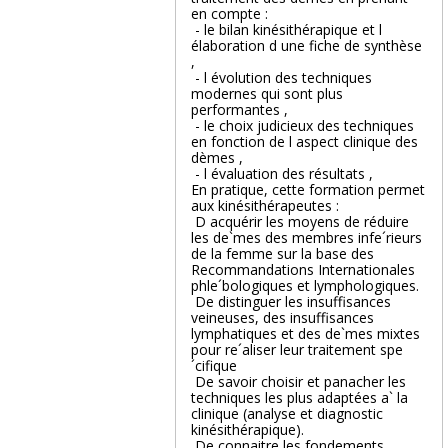
en compte :
 - le bilan kinésithérapique et l
élaboration d une fiche de synthèse
,
 - l évolution des techniques
modernes qui sont plus
performantes ,
 - le choix judicieux des techniques
en fonction de l aspect clinique des
dèmes ,
 - l évaluation des résultats ,
En pratique, cette formation permet
aux kinésithérapeutes :
 D acquérir les moyens de réduire
les de`mes des membres infe´rieurs
de la femme sur la base des
Recommandations Internationales
phle´bologiques et lymphologiques.
 De distinguer les insuffisances
veineuses, des insuffisances
lymphatiques et des de`mes mixtes
pour re´aliser leur traitement spe
´cifique
 De savoir choisir et panacher les
techniques les plus adaptées a` la
clinique (analyse et diagnostic
kinésithérapique).
 De connaitre les fondements