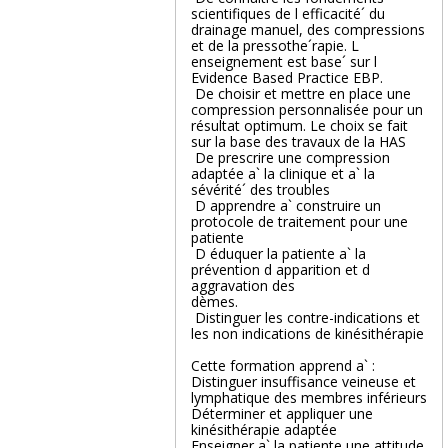
scientifiques de l efficacité´ du
drainage manuel, des compressions
et de la pressothe´rapie. L
enseignement est base´ sur l
Evidence Based Practice EBP.
 De choisir et mettre en place une
compression personnalisée pour un
résultat optimum. Le choix se fait
sur la base des travaux de la HAS
 De prescrire une compression
adaptée a` la clinique et a` la
sévérité´ des troubles
 D apprendre a` construire un
protocole de traitement pour une
patiente
 D éduquer la patiente a` la
prévention d apparition et d
aggravation des
dèmes.
 Distinguer les contre-indications et
les non indications de kinésithérapie
Cette formation apprend a` :
Distinguer insuffisance veineuse et
lymphatique des membres inférieurs
Déterminer et appliquer une
kinésithérapie adaptée
Enseigner a` la patiente une attitude