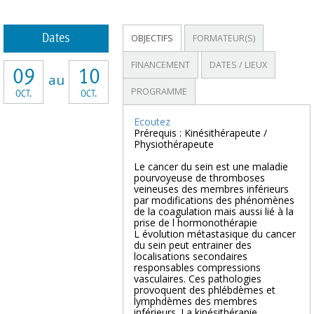
Dates
OBJECTIFS
FORMATEUR(S)
FINANCEMENT
DATES / LIEUX
09
10
au
PROGRAMME
OCT.
OCT.
Ecoutez
Prérequis : Kinésithérapeute /
Physiothérapeute
Le cancer du sein est une maladie
pourvoyeuse de thromboses
veineuses des membres inférieurs
par modifications des phénomènes
de la coagulation mais aussi lié à la
prise de l hormonothérapie
L évolution métastasique du cancer
du sein peut entrainer des
localisations secondaires
responsables compressions
vasculaires. Ces pathologies
provoquent des phlébdèmes et
lymphdèmes des membres
inférieurs. La kinésithérapie