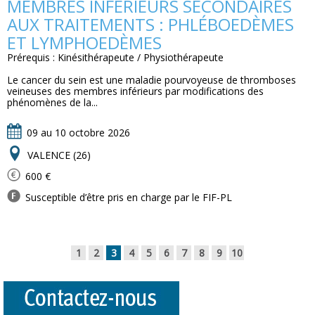
MEMBRES INFÉRIEURS SECONDAIRES
AUX TRAITEMENTS : PHLÉBOEDÈMES
ET LYMPHOEDÈMES
Prérequis : Kinésithérapeute / Physiothérapeute
Le cancer du sein est une maladie pourvoyeuse de thromboses
veineuses des membres inférieurs par modifications des
phénomènes de la...
09 au 10 octobre 2026
VALENCE (26)
600 €
Susceptible d’être pris en charge par le FIF-PL
1
2
3
4
5
6
7
8
9
10