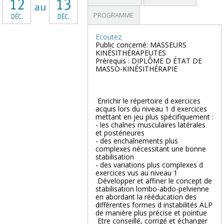
12
13
au
PROGRAMME
DÉC.
DÉC.
Ecoutez
Public concerné: MASSEURS
KINÉSITHÉRAPEUTES
Prérequis : DIPLÔME D ÉTAT DE
MASSO-KINÉSITHÉRAPIE
 Enrichir le répertoire d exercices
acquis lors du niveau 1 d exercices
mettant en jeu plus spécifiquement :
- les chaînes musculaires latérales
et postérieures
- des enchaînements plus
complexes nécessitant une bonne
stabilisation
- des variations plus complexes d
exercices vus au niveau 1
 Développer et affiner le concept de
stabilisation lombo-abdo-pelvienne
en abordant la rééducation des
différentes formes d instabilités ALP
de manière plus précise et pointue
 Etre conseillé, corrigé et échanger